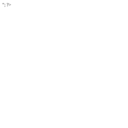
"; ?>